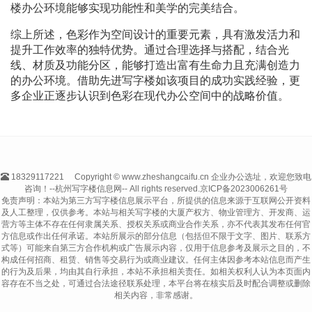
楼办公环境能够实现功能性和美学的完美结合。
综上所述，色彩作为空间设计的重要元素，具有激发活力和
提升工作效率的独特优势。通过合理选择与搭配，结合光
线、材质及功能分区，能够打造出富有生命力且充满创造力
的办公环境。借助先进写字楼如该项目的成功实践经验，更
多企业正逐步认识到色彩在现代办公空间中的战略价值。
18329117221
Copyright © www.zheshangcaifu.cn 企业办公选址，欢迎您致电
咨询！--杭州写字楼信息网-- All rights reserved.
京ICP备2023006261号
免责声明：本站为第三方写字楼信息展示平台，所提供的信息来源于互联网公开资料
及人工整理，仅供参考。本站与相关写字楼的大厦产权方、物业管理方、开发商、运
营方等主体不存在任何隶属关系、授权关系或商业合作关系，亦不代表其发布任何官
方信息或作出任何承诺。本站所展示的部分信息（包括但不限于文字、图片、联系方
式等）可能来自第三方合作机构或广告展示内容，仅用于信息参考及展示之目的，不
构成任何招商、租赁、销售等交易行为或商业建议。任何主体因参考本站信息而产生
的行为及后果，均由其自行承担，本站不承担相关责任。如相关权利人认为本页面内
容存在不当之处，可通过合法途径联系处理，本平台将在核实后及时配合调整或删除
相关内容，非常感谢。