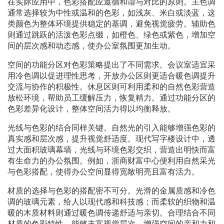
在实际应用中，色彩搭配应遵循和谐与对比的原则。主色调
通常选择较为中性或温和的色彩，如浅灰、米白或淡蓝，这
类颜色为整体环境提供稳定的基调，避免视觉疲劳。辅助色
则通过跳跃的活泼色彩点缀，如橙色、绿色或紫色，增加空
间的层次感和动态感，使办公室氛围更加生动。
空间的功能分区对色彩策略提出了不同需求。会议室适宜采
用冷色调以促进理性思考，开放办公区则更适合暖色调提升
交流与协作的积极性。休息区则可利用柔和的自然色彩营造
放松环境，帮助员工缓解压力，恢复精力。通过功能分区的
色彩差异化设计，整体空间活力得以均衡释放。
光线与色彩的结合同样关键。自然光的引入能够增强色彩的
真实感和层次感，提升视觉舒适度。现代写字楼设计中，透
过大面积玻璃幕墙，光线与环境色彩交织，营造出明快而富
有生命力的办公氛围。例如，浙商财富中心便利用自然采光
与色彩搭配，使得办公空间显得宽敞明亮且富有活力。
材质的选择与色彩的搭配密不可分。光滑的金属质感和冷色
调的玻璃元素，给人以现代感和科技感；而柔软的织物和温
暖的木质材料则通过暖色调传递舒适与亲切。合理结合不同
材质的色彩特性，能够丰富视觉层次，增强空间的亲和力和