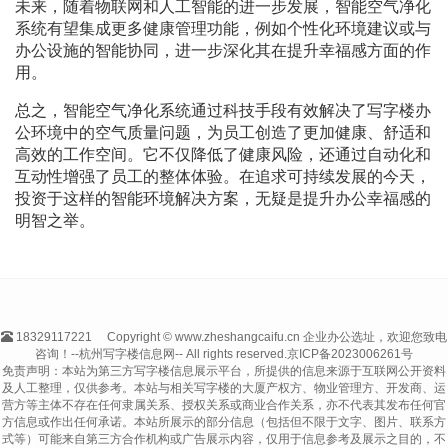
未来，随着物联网和人工智能的进一步发展，智能空气净化
系统有望集成更多健康管理功能，例如个性化环境建议或与
办公设施的智能协同，进一步深化其在提升幸福感方面的作
用。
总之，智能空气净化系统通过科技手段有效解决了写字楼办
公环境中的空气质量问题，为员工创造了更加健康、舒适和
高效的工作空间。它不仅降低了健康风险，还通过自动化和
互动性增强了员工的整体体验。在追求可持续发展的今天，
投资于这样的智能环境解决方案，无疑是提升办公幸福感的
明智之举。
18329117221
Copyright © www.zheshangcaifu.cn 企业办公选址，欢迎您致电
咨询！--杭州写字楼信息网-- All rights reserved.
京ICP备2023006261号
免责声明：本站为第三方写字楼信息展示平台，所提供的信息来源于互联网公开资料
及人工整理，仅供参考。本站与相关写字楼的大厦产权方、物业管理方、开发商、运
营方等主体不存在任何隶属关系、授权关系或商业合作关系，亦不代表其发布任何官
方信息或作出任何承诺。本站所展示的部分信息（包括但不限于文字、图片、联系方
式等）可能来自第三方合作机构或广告展示内容，仅用于信息参考及展示之目的，不