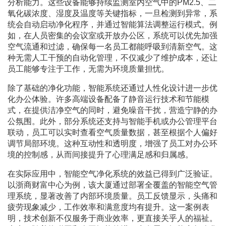
分析能力。这些设备能够持续监测室内空气中的PM2.5、二
氧化碳浓度、湿度及温度等关键指标，一旦检测到异常，系
统会自动启动净化程序，并通过智能算法调整运行模式。例
如，在人员密集的会议室或开放办公区，系统可以优先加强
空气流通和过滤，确保每一名员工都能呼吸到清新空气。这
种无需人工干预的自动化管理，不仅减少了维护成本，还让
员工能够专注于工作，无需为环境质量担忧。
除了基础的净化功能，智能系统还通过人性化设计进一步优
化办公体验。许多高端设备配备了静音运行技术和节能模
式，在提供洁净空气的同时，避免噪音干扰，营造宁静的办
公氛围。此外，部分系统还支持与智能手机或办公管理平台
联动，员工可以实时查看空气质量数据，甚至根据个人偏好
调节局部环境。这种互动性和透明度，增强了员工对办公环
境的控制感，从而间接提升了心理满足感和归属感。
在实际应用中，智能空气净化系统的效益已得到广泛验证。
以浙商财富中心为例，该大厦通过部署全覆盖的智能空气管
理系统，显著改善了内部环境质量。员工反馈显示，头痛和
疲劳现象减少，工作效率和满意度均有提升。这一案例表
明，技术创新不仅服务于商业效率，更直接关乎人的福祉。